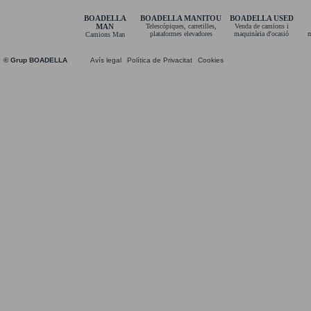
BOADELLA
BOADELLA MANITOU
BOADELLA USED
MAN
Telescópiques, carretilles,
Venda de camions i
plataformes elevadores
maquinària d'ocasió
m
Camions Man
© Grup BOADELLA
Avís legal
Política de Privacitat
Cookies