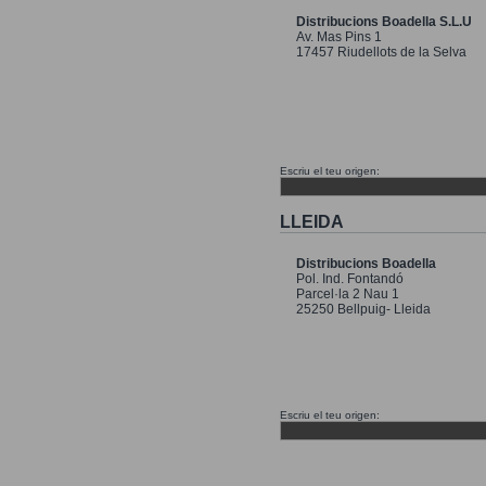
Distribucions Boadella S.L.U
Av. Mas Pins 1
17457 Riudellots de la Selva
Escriu el teu origen:
LLEIDA
Distribucions Boadella
Pol. Ind. Fontandó
Parcel·la 2 Nau 1
25250 Bellpuig- Lleida
Escriu el teu origen: