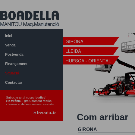
Inici
Venda
Postvenda
Finançament
Situació
Contactar
Subscriu-te al nostre
butlletí
electrónic
, i gratuïtament rebràs
informació de les nostres novetats.
Inscriu-te
Com arribar
GIRONA